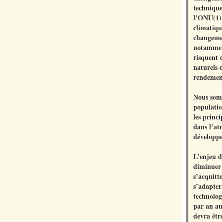
technique
l’ONU(1) 
climatiqu
changemen
notamment
risquent 
naturels 
rendement
Nous somm
populatio
les princ
dans l’at
développ
L’enjeu d
diminuer 
s’acquitte
s’adapter
technolog
par an au
devra êtr