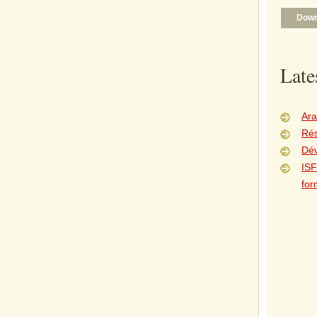
Down
Late
Ara
Rés
Dé
ISF
for