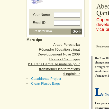
Abe
Qani
Your Name
Copenh
Email ID
dével
vice-p
Resister now
More tips
Arabe Perostoika
Realise pa
Résoudre l’équation climat
Développement Nove 2009
Du 7 au 18 
Thomas Champigny
changement
ISF Paris Centre se mobilise pour
divergences
transformer les formations
résolutions
d'ingénieur
s’engager à
Casablanca Project
Clean Plastic Bags
L
e No
Les pays 
changemen