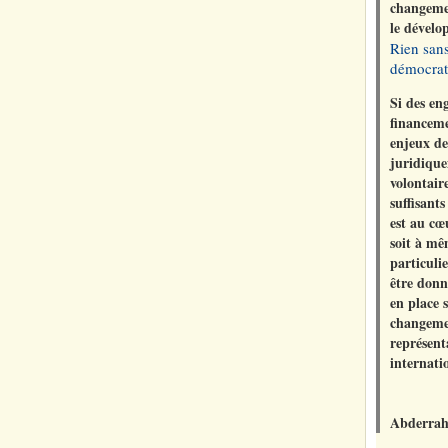
changemen
le dévelo
Rien
san
démocrat
Si des en
financemen
enjeux de
juridique
volontair
suffisant
est au cœ
soit à mê
particuli
être donn
en place 
changemen
représent
internati
Abderrah